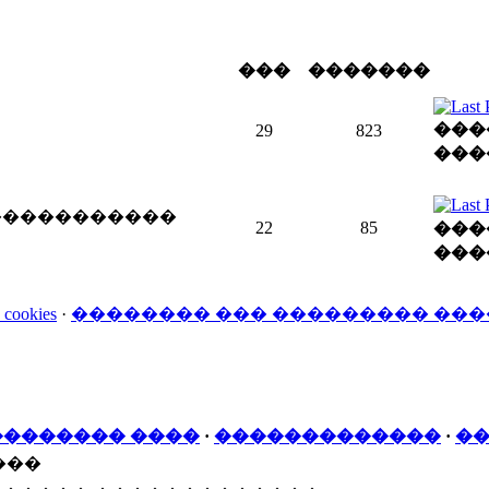
���
�������
���
29
823
���
 �����������
22
85
���
���
kies
·
�������� ��� ��������� ��
�������� ����
·
�������������
·
��
���