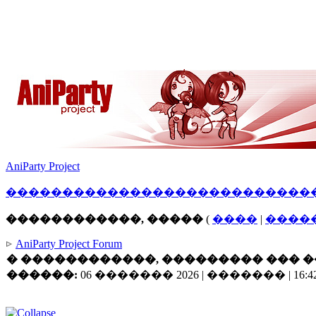
AniParty Project
������
�����
������������
����
������������, �����
(
����
|
����
AniParty Project Forum
� ������������, ��������� ��� ��
������:
06 ������� 2026 | ������� | 16:42