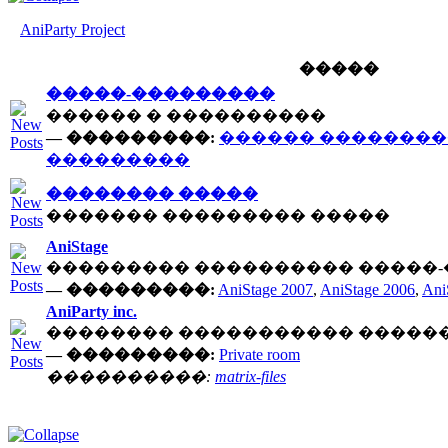
AniParty Project
�����
�����-���������
������ � ����������
— ���������:
������ �������
���������
�������� �����
������� ��������� �����
AniStage
��������� ���������� �����
— ���������:
AniStage 2007
,
AniStage 2006
,
Ani
AniParty inc.
�������� ����������� �����
— ���������:
Private room
����������:
matrix-files