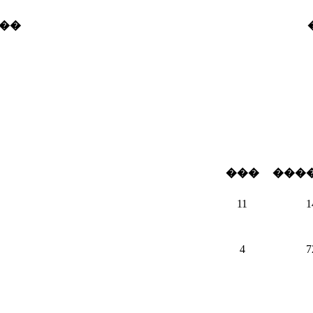
��
���
���
11
1
4
7