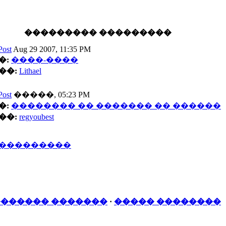
��������� ���������
Aug 29 2007, 11:35 PM
�:
����-����
��:
Lithael
�����, 05:23 PM
�:
�������� �� ������� �� ������
��:
regyoubest
����������
������ �������
·
����� ��������