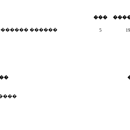
���
���
������� ������
5
1
��
����