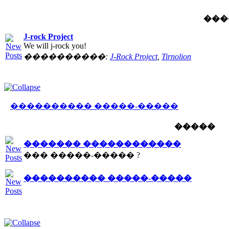
���
J-rock Project
We will j-rock you!
����������:
J-Rock Project
,
Tirnolion
���������� �����-�����
�����
������� ������������
��� �����-����� ?
���������� �����-�����