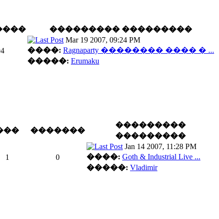
����
��������� ���������
Mar 19 2007, 09:24 PM
����:
Ragnaparty �������� ���� � ...
94
�����:
Erumaku
���������
���
�������
���������
Jan 14 2007, 11:28 PM
����:
Goth & Industrial Live ...
1
0
�����:
Vladimir