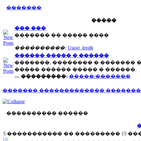
�������
�����
��� ���
������� �� ����� ����
����������:
Usagi_krolik
������ ����� � ������
�������, �������� � �������
����� ������ ����� � ������.
— ���������:
�����/�������
������� ������������� ������� coo
���������� ������
5 ����������� �� ��������� 15 ��