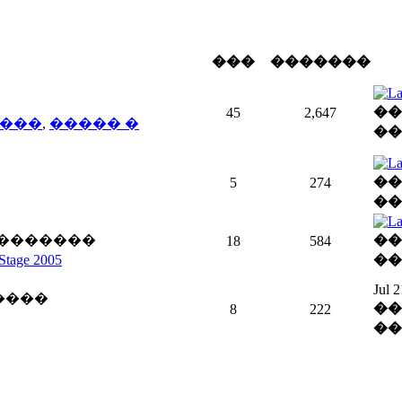
���
�������
��
45
2,647
����
,
����� �
��
��
5
274
��
-�������
��
18
584
Stage 2005
��
Jul 
����
��
8
222
��