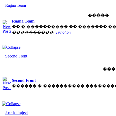
Ragna Team
�����
Ragna Team
�� � ���������� �� ������� �
����������:
Tirnolion
Second Front
���
Second Front
������ � ���������� �������
J-rock Project