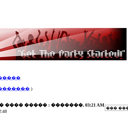
�����
�������
)
 ���� ����� :
�������, 03:21 AM
:48