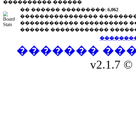
���������� ������
�� ������ ���������:
6,062
���������������� �������
������������ ���������� �
������ ������������ �����
�������
������� ��
v2.1.7 © 