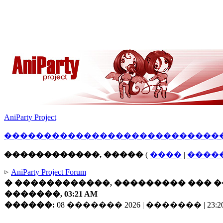
AniParty Project
������
�����
������������
����
������������, �����
(
����
|
����
AniParty Project Forum
� ������������, ��������� ��� ��
�������, 03:21 AM
������:
08 ������� 2026 | ������� | 23:20