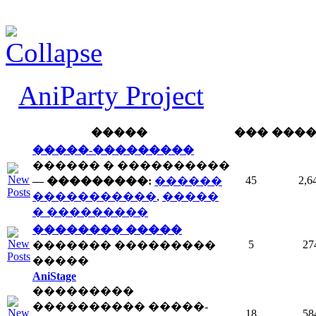
AniParty Project
�����
���
���
�����-���������
������ � ����������
45
2,6
— ���������:
������
�����������
,
�����
� ���������
�������� �����
5
27
������� ���������
�����
AniStage
���������
���������� �����-
18
58