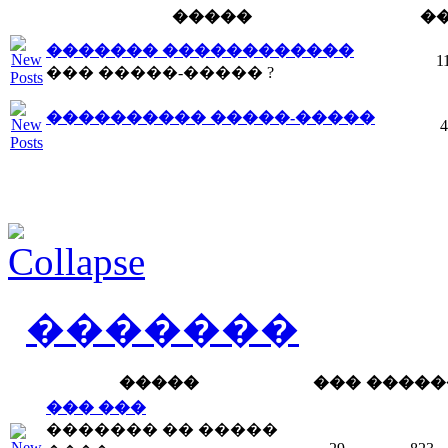
�����
�
������� ������������
1
��� �����-����� ?
���������� �����-�����
4
�������
�����
���
�����
��� ���
������� �� �����