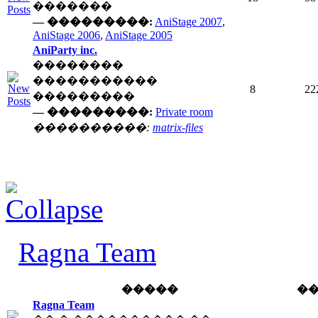
�������
— ���������:
AniStage 2007
,
AniStage 2006
,
AniStage 2005
AniParty inc.
��������
�����������
8
22
���������
— ���������:
Private room
����������:
matrix-files
Ragna Team
�����
�
Ragna Team