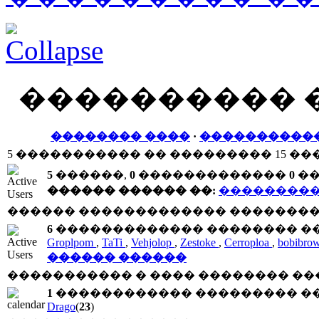
���������� 
�������� ����
·
����������
5 ����������� �� ��������� 15 ��
5
������,
0
�������������
0
��
������ ������ ��:
���������
������ ������������� ���������
6
������������� �������� ���
Groplpom
,
TaTi
,
Vehjolop
,
Zestoke
,
Cerroploa
,
bobibro
������ ������
����������� � ���� �������� ��
1
������������ ��������� ��
Drago
(
23
)