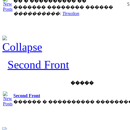
�� � ���������� ��
5
������� �������� ������
����������:
Tirnolion
Second Front
�����
Second Front
������ � ���������� �������