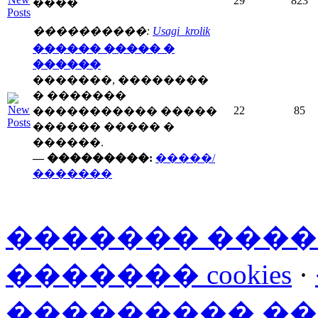
29
823
����
����������:
Usagi_krolik
������ ����� �
������
�������, ��������
� �������
22
85
����������� �����
������ ����� �
������.
— ���������:
�����/
�������
������� ���
������� cookies
·
��������� �