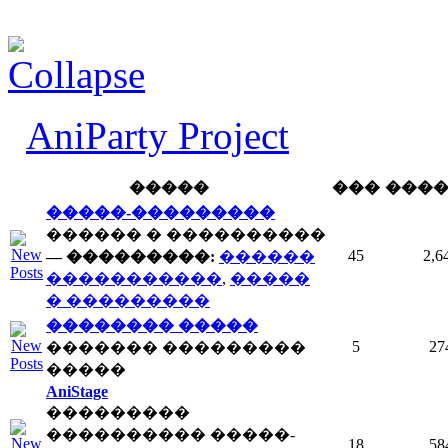
AniParty Project
�����
���
���
�����-���������
������ � ����������
45
2,6
— ���������:
������
�����������
,
�����
� ���������
�������� �����
5
27
������� ���������
�����
AniStage
���������
���������� �����-
18
58