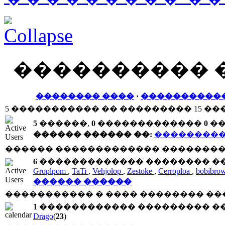
���������� 
�������� ����
·
����������
5 ����������� �� ��������� 15 ��
5
������,
0
�������������
0
��
������ ������ ��:
���������
������ ������������� ���������
6
������������� �������� ���
Groplpom
,
TaTi
,
Vehjolop
,
Zestoke
,
Cerroploa
,
bobibro
������ ������
����������� � ���� �������� ��
1
������������ ��������� ��
Drago
(
23
)