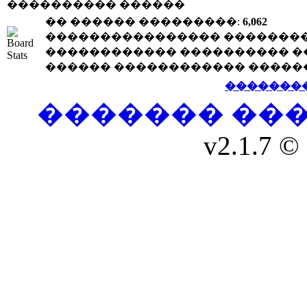
���������� ������
�� ������ ���������:
6,062
���������������� �������
������������ ���������� �
������ ������������ �����
�������
������� ��
v2.1.7 © 