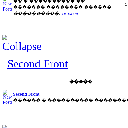
�� � ���������� ��
5
������� �������� ������
����������:
Tirnolion
Second Front
�����
Second Front
������ � ���������� �������