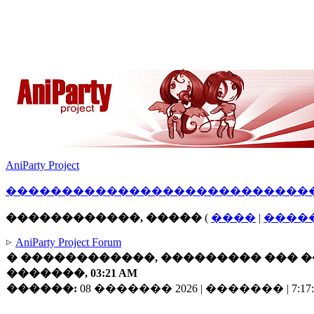
AniParty Project
������
�����
������������
����
������������, �����
(
����
|
����
AniParty Project Forum
� ������������, ��������� ��� ��
�������, 03:21 AM
������:
08 ������� 2026 | ������� | 7:17: