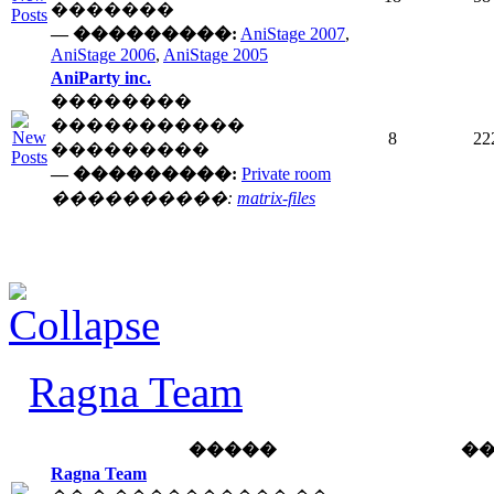
�������
— ���������:
AniStage 2007
,
AniStage 2006
,
AniStage 2005
AniParty inc.
��������
�����������
8
22
���������
— ���������:
Private room
����������:
matrix-files
Ragna Team
�����
�
Ragna Team