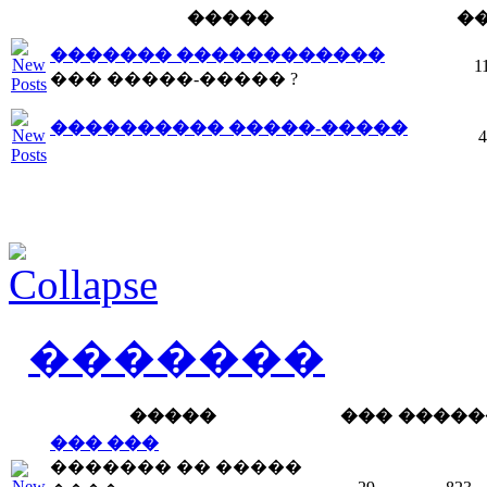
�����
�
������� ������������
1
��� �����-����� ?
���������� �����-�����
4
�������
�����
���
�����
��� ���
������� �� �����