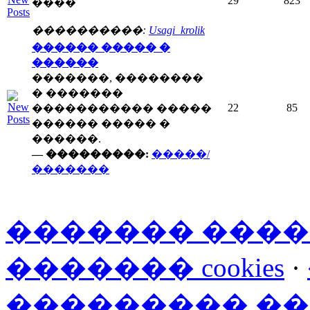
29
823
����
����������:
Usagi_krolik
������ ����� �
������
�������, ��������
� �������
22
85
����������� �����
������ ����� �
������.
— ���������:
�����/
�������
������� ���
������� cookies
·
��������� �