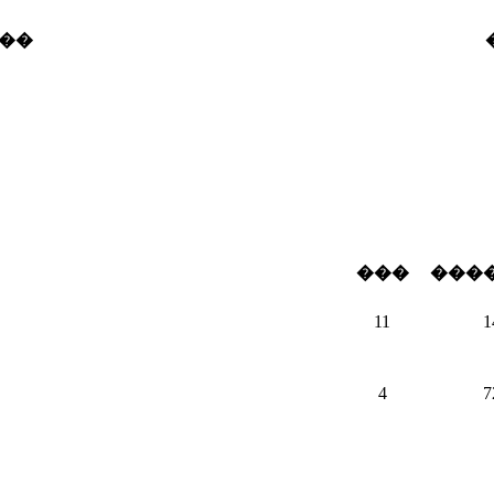
��
���
���
11
1
4
7