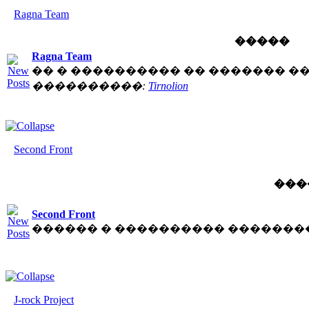
Ragna Team
�����
Ragna Team
�� � ���������� �� ������� �
����������:
Tirnolion
Second Front
���
Second Front
������ � ���������� �������
J-rock Project