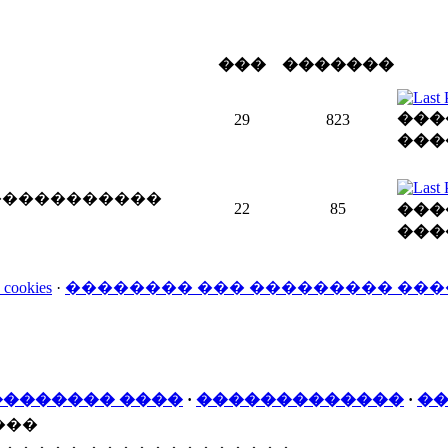
���
�������
���
29
823
���
 �����������
22
85
���
���
kies
·
�������� ��� ��������� ��
�������� ����
·
�������������
·
��
���