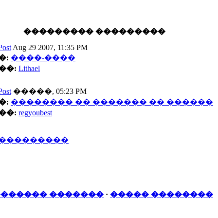
��������� ���������
Aug 29 2007, 11:35 PM
�:
����-����
��:
Lithael
�����, 05:23 PM
�:
�������� �� ������� �� ������
��:
regyoubest
����������
������ �������
·
����� ��������