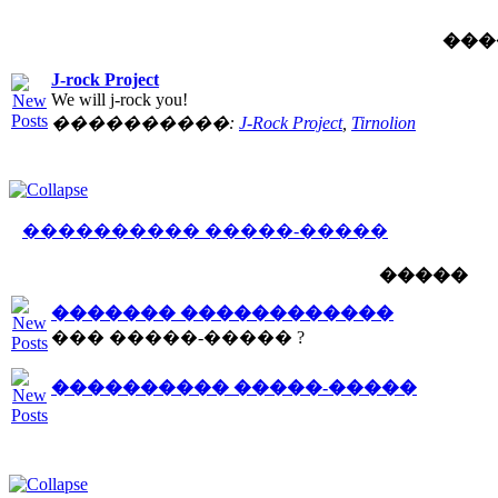
���
J-rock Project
We will j-rock you!
����������:
J-Rock Project
,
Tirnolion
���������� �����-�����
�����
������� ������������
��� �����-����� ?
���������� �����-�����