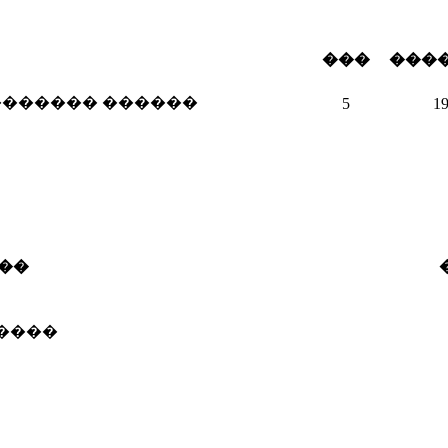
���
���
������� ������
5
1
��
����