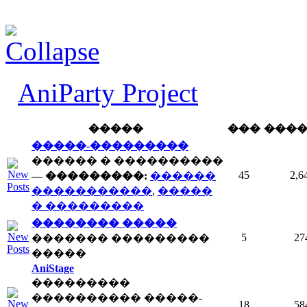
AniParty Project
�����
���
���
�����-���������
������ � ����������
45
2,6
— ���������:
������
�����������
,
�����
� ���������
�������� �����
5
27
������� ���������
�����
AniStage
���������
���������� �����-
18
58