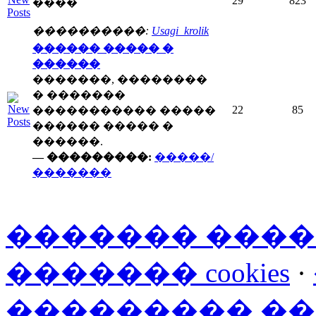
29
823
����
����������:
Usagi_krolik
������ ����� �
������
�������, ��������
� �������
22
85
����������� �����
������ ����� �
������.
— ���������:
�����/
�������
������� ���
������� cookies
·
��������� �