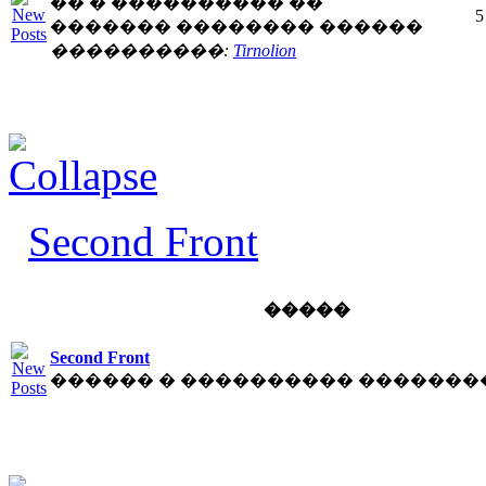
�� � ���������� ��
5
������� �������� ������
����������:
Tirnolion
Second Front
�����
Second Front
������ � ���������� �������