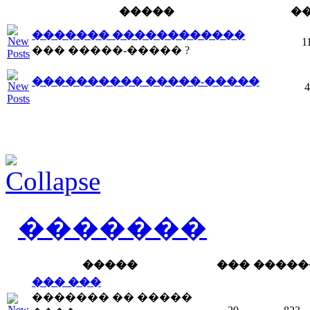
�����
�
������� ������������
1
��� �����-����� ?
���������� �����-�����
4
�������
�����
���
�����
��� ���
������� �� �����