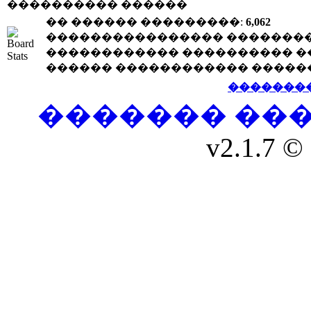
���������� ������
�� ������ ���������:
6,062
���������������� �������
������������ ���������� �
������ ������������ �����
�������
������� ��
v2.1.7 © 