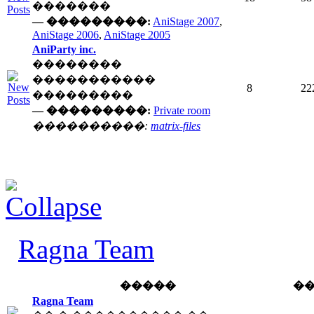
�������
— ���������:
AniStage 2007
,
AniStage 2006
,
AniStage 2005
AniParty inc.
��������
�����������
8
22
���������
— ���������:
Private room
����������:
matrix-files
Ragna Team
�����
�
Ragna Team