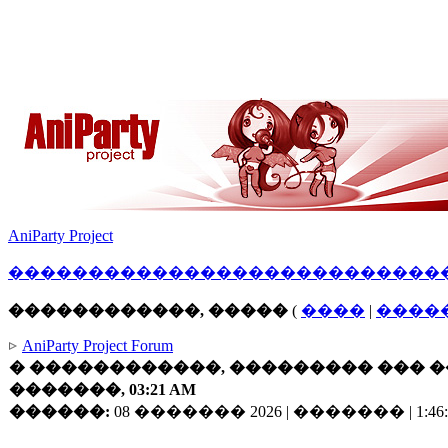
AniParty Project
������
�����
������������
����
������������, �����
(
����
|
����
AniParty Project Forum
� ������������, ��������� ��� ��
�������, 03:21 AM
������:
08 ������� 2026 | ������� | 1:46: