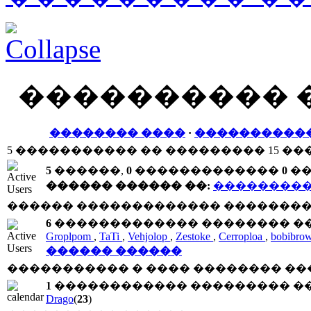
���������� 
�������� ����
·
����������
5 ����������� �� ��������� 15 ��
5
������,
0
�������������
0
��
������ ������ ��:
���������
������ ������������� ���������
6
������������� �������� ���
Groplpom
,
TaTi
,
Vehjolop
,
Zestoke
,
Cerroploa
,
bobibro
������ ������
����������� � ���� �������� ��
1
������������ ��������� ��
Drago
(
23
)