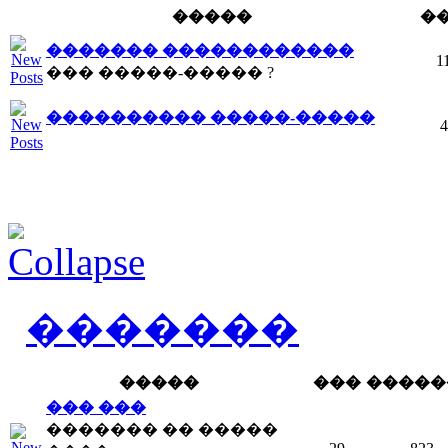
�����
�
������� ������������
1
��� �����-����� ?
���������� �����-�����
4
�������
�����
���
�����
��� ���
������� �� �����