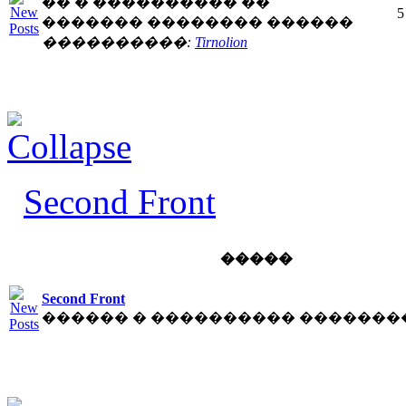
�� � ���������� ��
5
������� �������� ������
����������:
Tirnolion
Second Front
�����
Second Front
������ � ���������� �������