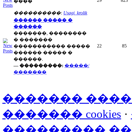
29
823
����
����������:
Usagi_krolik
������ ����� �
������
�������, ��������
� �������
22
85
����������� �����
������ ����� �
������.
— ���������:
�����/
�������
������� ���
������� cookies
·
��������� �