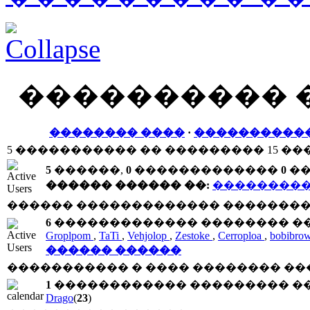
���������� 
�������� ����
·
����������
5 ����������� �� ��������� 15 ��
5
������,
0
�������������
0
��
������ ������ ��:
���������
������ ������������� ���������
6
������������� �������� ���
Groplpom
,
TaTi
,
Vehjolop
,
Zestoke
,
Cerroploa
,
bobibro
������ ������
����������� � ���� �������� ��
1
������������ ��������� ��
Drago
(
23
)