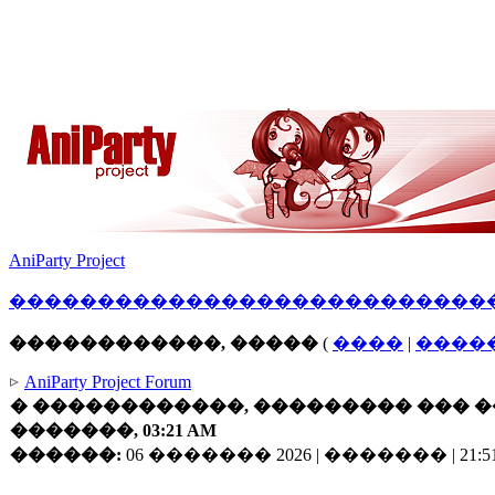
AniParty Project
������
�����
������������
����
������������, �����
(
����
|
����
AniParty Project Forum
� ������������, ��������� ��� ��
�������, 03:21 AM
������:
06 ������� 2026 | ������� | 21:51