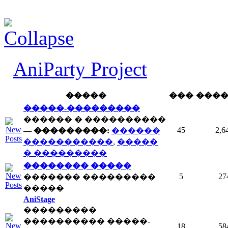
AniParty Project
�����
���
���
�����-���������
������ � ����������
45
2,6
— ���������:
������
�����������
,
�����
� ���������
�������� �����
5
27
������� ���������
�����
AniStage
���������
���������� �����-
18
58