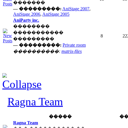
�������
— ���������:
AniStage 2007
,
AniStage 2006
,
AniStage 2005
AniParty inc.
��������
�����������
8
22
���������
— ���������:
Private room
����������:
matrix-files
Ragna Team
�����
�
Ragna Team