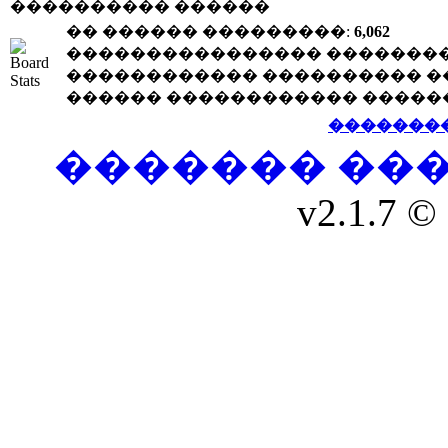
���������� ������
�� ������ ���������:
6,062
���������������� �������
������������ ���������� �
������ ������������ �����
�������
������� ��
v2.1.7 © 