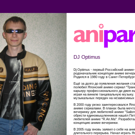
DJ Optimus
Dj Optimus - первый Российский аниме-
родоначальник концепции аниме вечери
Родился в 1980 году в Санкт-Петербург
Ещё за долго до появления желания ст
полюбил Японский аниме-сериал "Тра
карьеру профессионального ди джея ещ
играя на виниле танцевальную музыку.
музыкальных передач на независимых 
В 2000 году резко заинтересовался Япо
аниме сериалами. В планах была мечта
вечеринку для любителей аниме "Sailo
обрести единомышленников нашёл Пет
любителей аниме "R.An.Ma". Разработа
концепцию аниме вечеринки.
В 2005 году вновь заявил о себе на ан
длительного перерыва. Начал играть 