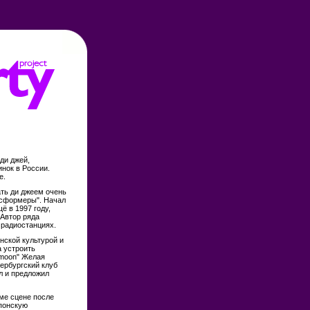
ди джей,
нок в России.
е.
ать ди джеем очень
нсформеры". Начал
ё в 1997 году,
 Автор ряда
радиостанциях.
нской культурой и
 устроить
rmoon" Желая
ербургский клуб
л и предложил
име сцене после
Японскую