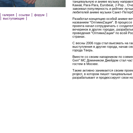
танцевальную и аниме музыку направл
Kawaii, Para-Para, Eurobeat, J-Pop... О
завоевал популярность и рейтинг лучш
любителей аниме музыки Санкт-Петерб
галерея
ссылки
форум
выступающие
Разаботал концепцию особой аниме-ве
названием "ОптимиZация". В процессе 
проекта начал сотрудничать с создате
вечеринок в других городах, разрабат
проведения "ОптимиZации" по всей Рос
странах.
С весны 2006 года стал выезжать на г
выступления в другие города, начав св
города Тверь.
Вместе со своим напарником по совмес
Gen" MC Домиником Джейдом стал ча
гостем в Москве.
Также активно занимается своим прое
project, в котором пишет танцевальные
разрабатывает и продюссирует свои но