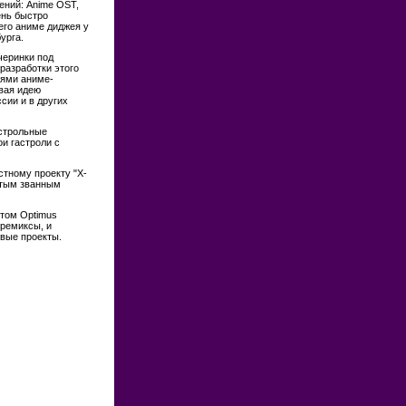
ений: Anime OST,
чень быстро
его аниме диджея у
урга.
черинки под
разработки этого
лями аниме-
ывая идею
сии и в других
астрольные
ои гастроли с
тному проекту "X-
стым званным
ктом Optimus
 ремиксы, и
вые проекты.