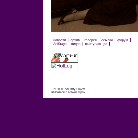
новости
архив
галерея
ссылки
форум
AniStage
видео
выступающие
© 2005, AniParty Project
Связаться с
вебмастером